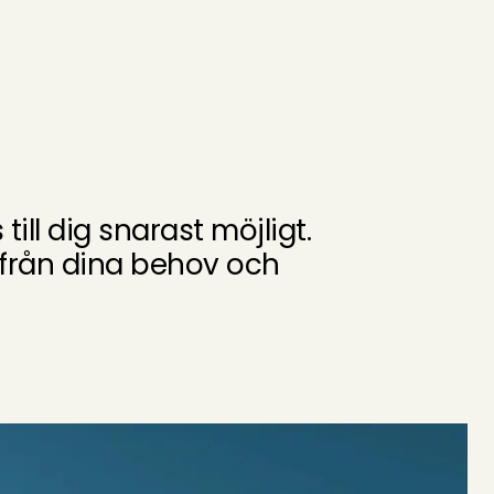
Få prisförslag
ill dig snarast möjligt.
tifrån dina behov och