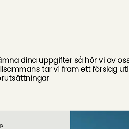
Mitt hem
Mitt företag
ECOKRAFT
ämna dina uppgifter så hör vi av oss t
illsammans tar vi fram ett förslag u
örutsättningar
yp