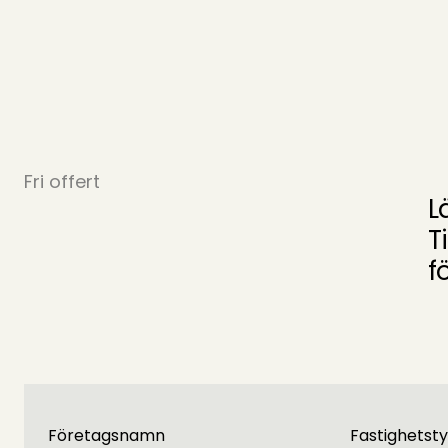
Fri offert
L
T
f
Företagsnamn
Fastighetst