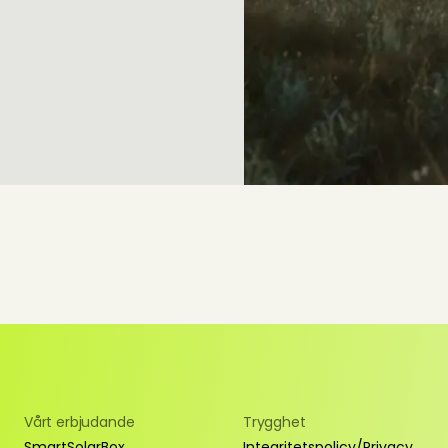
Vårt erbjudande
Trygghet
SmartSolarBox
Integritetspolicy/Privacy